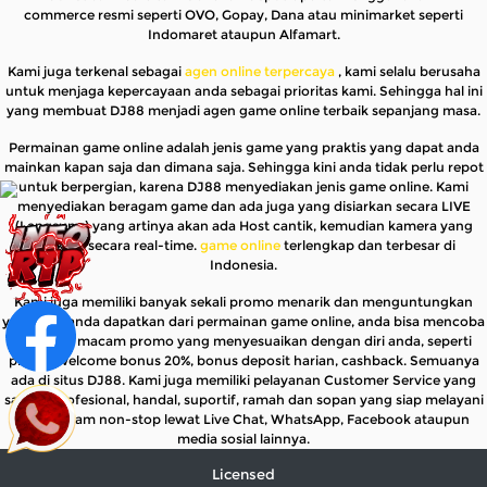
commerce resmi seperti OVO, Gopay, Dana atau minimarket seperti
Indomaret ataupun Alfamart.
Kami juga terkenal sebagai
agen online terpercaya
, kami selalu berusaha
untuk menjaga kepercayaan anda sebagai prioritas kami. Sehingga hal ini
yang membuat DJ88 menjadi agen game online terbaik sepanjang masa.
Permainan game online adalah jenis game yang praktis yang dapat anda
mainkan kapan saja dan dimana saja. Sehingga kini anda tidak perlu repot
untuk berpergian, karena DJ88 menyediakan jenis game online. Kami
menyediakan beragam game dan ada juga yang disiarkan secara LIVE
(Langsung) yang artinya akan ada Host cantik, kemudian kamera yang
direkam secara real-time.
game online
terlengkap dan terbesar di
Indonesia.
Kami juga memiliki banyak sekali promo menarik dan menguntungkan
yang bisa anda dapatkan dari permainan game online, anda bisa mencoba
berbagai macam promo yang menyesuaikan dengan diri anda, seperti
promo welcome bonus 20%, bonus deposit harian, cashback. Semuanya
ada di situs DJ88. Kami juga memiliki pelayanan Customer Service yang
sangat profesional, handal, suportif, ramah dan sopan yang siap melayani
anda 24 jam non-stop lewat Live Chat, WhatsApp, Facebook ataupun
media sosial lainnya.
Licensed