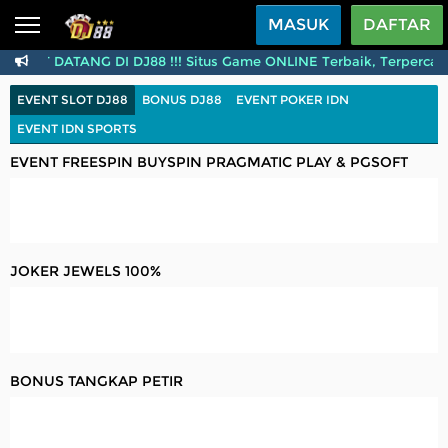
Beranda
MASUK
DAFTAR
AMAT DATANG DI DJ88 !!! Situs Game ONLINE Terbaik, Terpercaya, 
Sports
BARU
PROMO
EVENT SLOT DJ88
BONUS DJ88
EVENT POKER IDN
Live Casino
BARU
EVENT IDN SPORTS
IDNPoker
BARU
EVENT FREESPIN BUYSPIN PRAGMATIC PLAY & PGSOFT
Slots
PROMO
IDNLIVE
BARU
Stream N Spin
JOKER JEWELS 100%
Arcade
PROMO
Table Games
BONUS TANGKAP PETIR
Lottery
BARU
PROMO
IDNRaffle