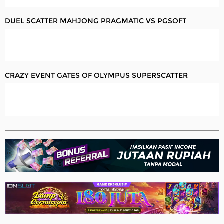
Referral
DUEL SCATTER MAHJONG PRAGMATIC VS PGSOFT
Promosi
Hubungi Kami
Live Chat
CRAZY EVENT GATES OF OLYMPUS SUPERSCATTER
Pengaduan Customer
Pilih Bahasa:
MASUK
DAFTAR
&copy; DJ88 : Situs Game Online Deposit Pulsa
dengan potongan Terbaik. Hak Cipta Dilindungi.