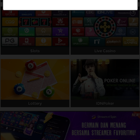
Referral
Promosi
Hubungi Kami
Live Chat
Slots
Live Casino
Pengaduan Customer
Pilih Bahasa:
Lottery
IDNPoker
MASUK
DAFTAR
&copy; DJ88 : Situs Game Online Deposit Pulsa
dengan potongan Terbaik. Hak Cipta Dilindungi.