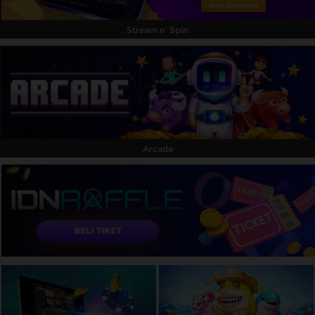
Stream n' Spin
Arcade