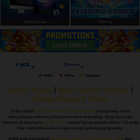
Table Games
Fishing
Game Pulsa
|
Situs Game Online
|
Game Deposit Pulsa
DJ88 adalah
situs game deposit pulsa terbaik
di Indonesia. Kami
menyediakan seluruh jenis game online terlengkap. Yang bisa anda
mainkan di situs kami
game online
terbaik hanya dengan daftar 1 ID anda
bisa memainkan seluruh permainan game yang tersedia.
DJ88 juga merupakan
situs agen game online berlisensi resmi
dari